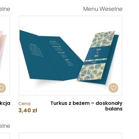
elne
Menu Weselne
kcja
Turkus z beżem – doskonały
Cena
balans
3,40 zł
elne