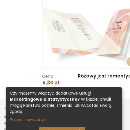
Różowy jest romanty
Cena
5,30 zł
Czy możemy włączyć dodatkowe usługi
Marketingowe & Statystyczne
? W każdej chwili
mogą Państwo później zmienić lub wycofać swoją
FIRMA
INNE
zgodę.
KONTAKT
ZAŁADUJ PROJEKT
Pozwól mi wybrać
REGULAMIN
POLITYKA PRYWATNOŚCI