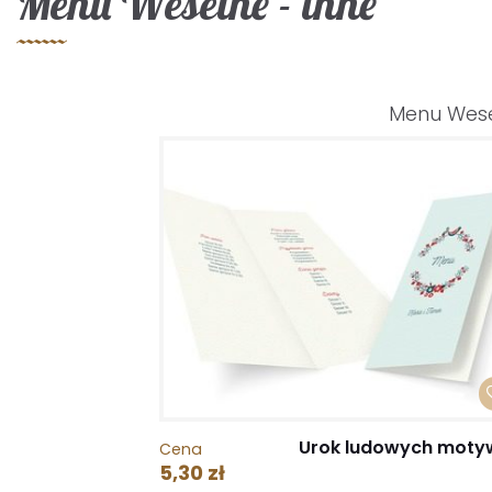
Menu Weselne - inne
Menu Wes
Urok ludowych mot
Cena
5,30 zł