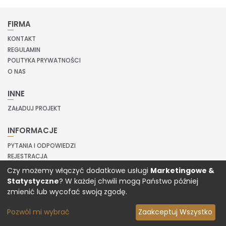
FIRMA
KONTAKT
REGULAMIN
POLITYKA PRYWATNOŚCI
O NAS
INNE
ZAŁADUJ PROJEKT
INFORMACJE
PYTANIA I ODPOWIEDZI
REJESTRACJA
LOGOWANIE
Czy możemy włączyć dodatkowe usługi
Marketingowe &
Statystyczne
? W każdej chwili mogą Państwo później
Copyright © 2020 Prinvit.
zmienić lub wycofać swoją zgodę.
Pozwól mi wybrać
Zaakceptuj Wszystko