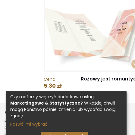
Różowy jest romanty
Cena
5,30 zł
Czy możemy włączyć dodatkowe usługi
Marketingowe & Statystyczne
? W każdej chwili
mogą Państwo później zmienić lub wycofać swoją
FIRMA
INNE
zgodę.
KONTAKT
ZAŁADUJ PROJEKT
Pozwól mi wybrać
REGULAMIN
POLITYKA PRYWATNOŚCI