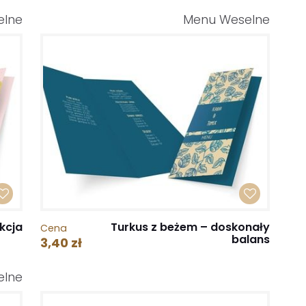
elne
Menu Weselne
kcja
Turkus z beżem – doskonały
Cena
balans
3,40 zł
elne