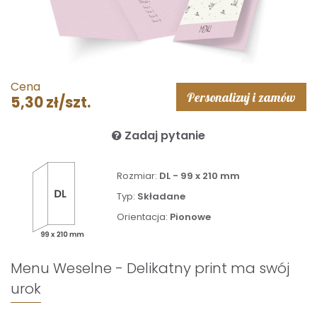
Cena
Personalizuj i zamów
5,30 zł/szt.
Zadaj pytanie
Rozmiar:
DL - 99 x 210 mm
Typ:
Składane
Orientacja:
Pionowe
Menu Weselne - Delikatny print ma swój
urok