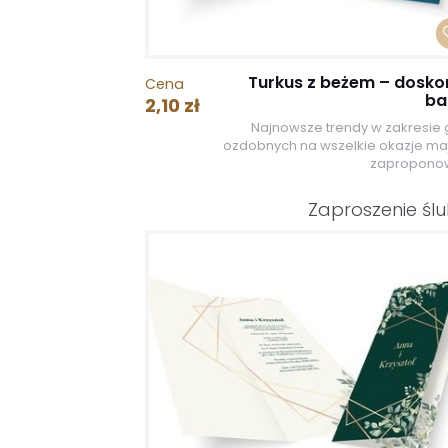
Turkus z beżem – dosko
Cena
ba
2,10 zł
Najnowsze trendy w zakresie g
ozdobnych na wszelkie okazje ma
zaproponow
Zaproszenie śl