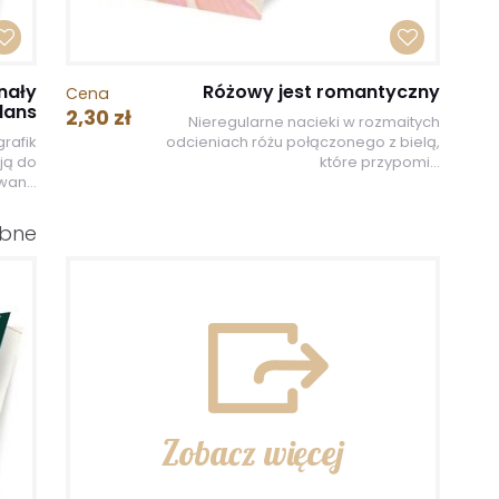
nały
Różowy jest romantyczny
Cena
lans
2,30 zł
Nieregularne nacieki w rozmaitych
rafik
odcieniach różu połączonego z bielą,
ją do
które przypomi...
an...
ubne
Zobacz więcej