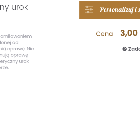
ny urok
Personalizuj i
3,00 
Cena
 zamiłowaniem
lonej od
nią oprawę. Nie
Zada
inują oprawę
teryczny urok
rze.