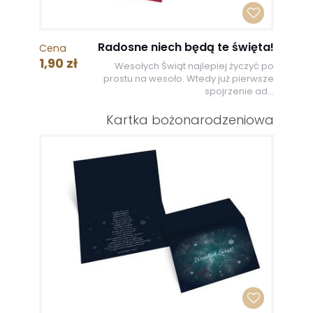
Radosne niech będą te święta!
Cena
1,90 zł
Wesołych Świąt najlepiej życzyć po
prostu na wesoło. Wtedy już pierwsze
spojrzenie ad...
Kartka bożonarodzeniowa