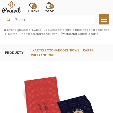
0
0
ULUBIONE
KOSZYK
Strona główna
Swieta 105 swiateczna kartka idealna kartki pocztowe
Święta
Kartki bożonarodzeniowe
Świąteczna kartka idealna
KARTKI BOŻONARODZENIOWE
KARTKI
PRODUKTY
WIELKANOCNE