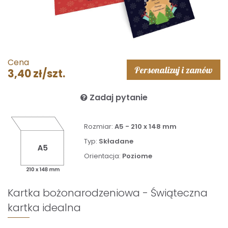
Cena
Personalizuj i zamów
3,40 zł/szt.
Zadaj pytanie
Rozmiar:
A5 - 210 x 148 mm
Typ:
Składane
Orientacja:
Poziome
Kartka bożonarodzeniowa - Świąteczna
kartka idealna