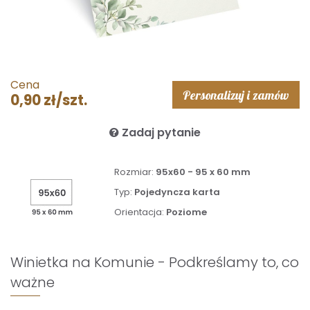
Cena
Personalizuj i zamów
0,90 zł/szt.
Zadaj pytanie
Rozmiar:
95x60 - 95 x 60 mm
Typ:
Pojedyncza karta
Orientacja:
Poziome
Winietka na Komunie - Podkreślamy to, co
ważne