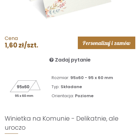
Cena
Personalizuj i zamów
1,60 zł/szt.
Zadaj pytanie
Rozmiar:
95x60 - 95 x 60 mm
Typ:
Składane
Orientacja:
Poziome
Winietka na Komunie - Delikatnie, ale
uroczo