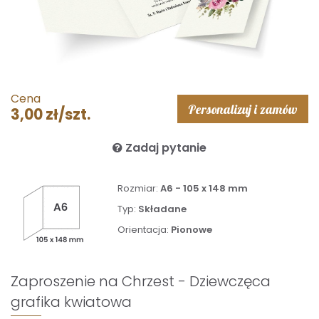
Cena
Personalizuj i zamów
3,00 zł/szt.
Zadaj pytanie
Rozmiar:
A6 - 105 x 148 mm
Typ:
Składane
Orientacja:
Pionowe
Zaproszenie na Chrzest - Dziewczęca
grafika kwiatowa