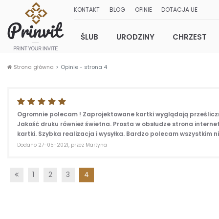
KONTAKT
BLOG
OPINIE
DOTACJA UE
ŚLUB
URODZINY
CHRZEST
Strona główna
Opinie - strona 4
Ogromnie polecam ! Zaprojektowane kartki wyglądają prześlicz
Jakość druku również świetna. Prosta w obsłudze strona intern
kartki. Szybka realizacja i wysyłka. Bardzo polecam wszystkim
Dodano 27-05-2021, przez Martyna
Poprzednia
1
2
3
4